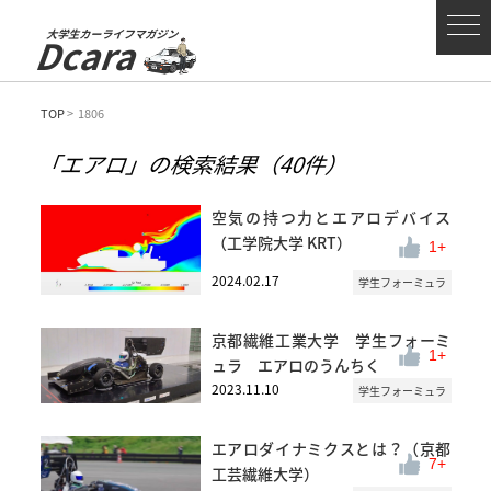
大学生カーライフマガジン
Dcara
TOP
> 1806
「エアロ」の検索結果
（40件）
空気の持つ力とエアロデバイス
（工学院大学 KRT）
1
2024.02.17
学生フォーミュラ
京都繊維工業大学 学生フォーミ
1
ュラ エアロのうんちく
2023.11.10
学生フォーミュラ
エアロダイナミクスとは？（京都
7
工芸繊維大学）