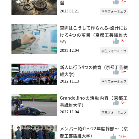
4
選
2023.01.21
学生フォーミュラ
車両はこうして作られる-設計にお
ける4つの項目（京都工芸繊維大
5
学）
2022.12.04
学生フォーミュラ
新人に行う4つの教育（京都工芸繊
5
維大学）
2022.11.13
学生フォーミュラ
Grandelfinoの活動内容（京都工
6
芸繊維大学）
2022.11.04
学生フォーミュラ
メンバー紹介～22年度幹部～（京
都工芸繊維大学）
10