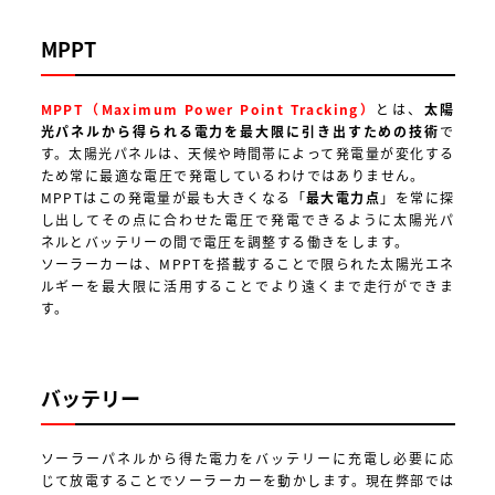
MPPT
MPPT
（Maximum Power Point Tracking）
とは、
太陽
光パネルから得られる電力を最大限に引き出すための技術
で
す。太陽光パネルは、天候や時間帯によって発電量が変化する
ため常に最適な電圧で発電しているわけではありません。
MPPTはこの発電量が最も大きくなる「
最大電力点
」を常に探
し出してその点に合わせた電圧で発電できるように太陽光パ
ネルとバッテリーの間で電圧を調整する働きをします。
ソーラーカーは、MPPTを搭載することで限られた太陽光エネ
ルギーを最大限に活用することでより遠くまで走行ができま
す。
バッテリー
ソーラーパネルから得た電力をバッテリーに充電し必要に応
じて放電することでソーラーカーを動かします。現在弊部では