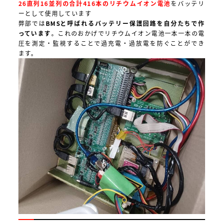
26直列16並列の合計416本のリチウムイオン電池
をバッテリ
ーとして使用しています
弊部では
BMSと呼ばれるバッテリー保護回路を自分たちで作
っています
。これのおかげでリチウムイオン電池一本一本の電
圧を測定・監視することで過充電・過放電を防ぐことができ
ます。