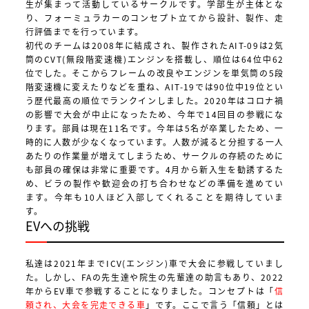
生が集まって活動しているサークルです。学部生が主体とな
り、フォーミュラカーのコンセプト立てから設計、製作、走
行評価までを行っています。
初代のチームは2008年に結成され、製作されたAIT-09は2気
筒のCVT(無段階変速機)エンジンを搭載し、順位は64位中62
位でした。そこからフレームの改良やエンジンを単気筒の5段
階変速機に変えたりなどを重ね、AIT-19では90位中19位とい
う歴代最高の順位でランクインしました。2020年はコロナ禍
の影響で大会が中止になったため、今年で14回目の参戦にな
ります。部員は現在11名です。今年は5名が卒業したため、一
時的に人数が少なくなっています。人数が減ると分担する一人
あたりの作業量が増えてしまうため、サークルの存続のために
も部員の確保は非常に重要です。4月から新入生を勧誘するた
め、ビラの製作や歓迎会の打ち合わせなどの準備を進めてい
ます。今年も10人ほど入部してくれることを期待していま
す。
EVへの挑戦
私達は2021年までICV(エンジン)車で大会に参戦していまし
た。しかし、FAの先生達や院生の先輩達の助言もあり、2022
年からEV車で参戦することになりました。コンセプトは「
信
頼され、大会を完走できる車
」です。ここで言う「信頼」とは