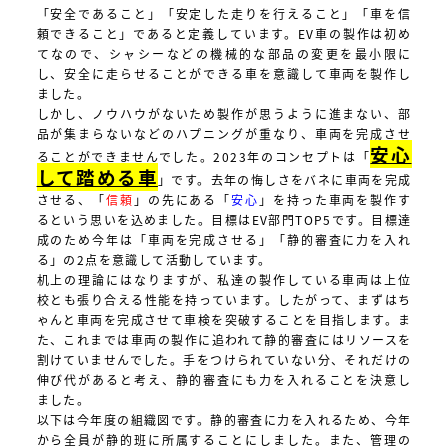
「安全であること」「安定した走りを行えること」「車を信
頼できること」であると定義しています。EV車の製作は初め
てなので、シャシーなどの機械的な部品の変更を最小限に
し、安全に走らせることができる車を意識して車両を製作し
ました。
しかし、ノウハウがないため製作が思うように進まない、部
品が集まらないなどのハプニングが重なり、車両を完成させ
安心
ることができませんでした。2023年のコンセプトは「
して踏める車
」です。去年の悔しさをバネに車両を完成
させる、「
信頼
」の先にある「
安心
」を持った車両を製作す
るという思いを込めました。目標はEV部門TOP5です。目標達
成のため今年は「車両を完成させる」「静的審査に力を入れ
る」の2点を意識して活動しています。
机上の理論にはなりますが、私達の製作している車両は上位
校とも張り合える性能を持っています。したがって、まずはち
ゃんと車両を完成させて車検を突破することを目指します。ま
た、これまでは車両の製作に追われて静的審査にはリソースを
割けていませんでした。手をつけられていない分、それだけの
伸び代があると考え、静的審査にも力を入れることを決意し
ました。
以下は今年度の組織図です。静的審査に力を入れるため、今年
から全員が静的班に所属することにしました。また、管理の