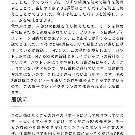
しました。全てのパイプに一つずつ納期を決めて製作を管理
することで、当初の予定より1週間ほど早くパイプを加工し終
えることができました。今後は加工したパイプを溶接し、フ
レームを完成させます。
電気班では、大部分の配線を作り終えたため、モータを無負
荷で回すために実験を重ねています。プリチャージ回路やディ
スチャージ回路などのGLVシステムは正常に動作することを確
認できました。今後はCAN通信を用いた制御が想定通りに動
作しているか確認し、HVシステムの動作を検証します。パワ
トレ班では、HV BOXの再設計とドライブシャフトの設計をし
ています。パワトレ班は今年卒業した部員が特に多く、人手が
足りていない状況なので、少し進捗が遅れています。致命的な
遅れではないので、これ以上遅らせないよう努力します。他の
2班は概ねスケジュール通りに製作を進めることができている
ので、この調子でシェイクダウンまで進められるよう精進し
ます。
最後に
この活動はたくさんの方々のサポートによって成り立っていま
す。一番近くで私達を手助けしてくださるFAの先生達、チー
ムの依頼や相談を引き受けてくださるスポンサー企業の皆
様、仕事終わりでも困ったときに相談に乗ってくださるOBの